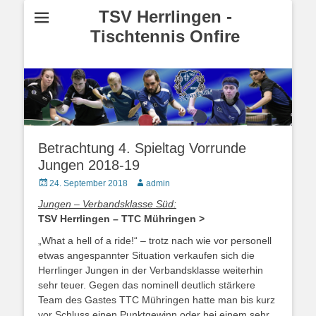
TSV Herrlingen -
Tischtennis Onfire
Betrachtung 4. Spieltag Vorrunde
Jungen 2018-19
Posted
24. September 2018
Autor
admin
on
Jungen – Verbandsklasse Süd:
TSV Herrlingen – TTC Mühringen >
„What a hell of a ride!“ – trotz nach wie vor personell
etwas angespannter Situation verkaufen sich die
Herrlinger Jungen in der Verbandsklasse weiterhin
sehr teuer. Gegen das nominell deutlich stärkere
Team des Gastes TTC Mühringen hatte man bis kurz
vor Schluss einen Punktgewinn oder bei einem sehr