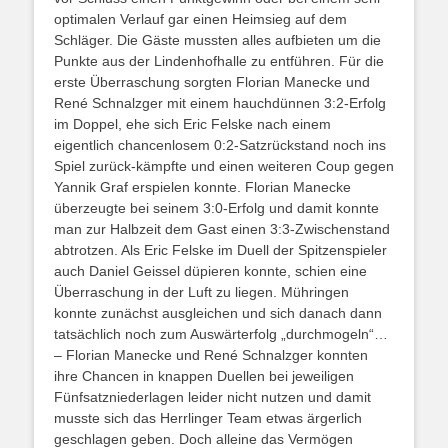
optimalen Verlauf gar einen Heimsieg auf dem
Schläger. Die Gäste mussten alles aufbieten um die
Punkte aus der Lindenhofhalle zu entführen. Für die
erste Überraschung sorgten Florian Manecke und
René Schnalzger mit einem hauchdünnen 3:2-Erfolg
im Doppel, ehe sich Eric Felske nach einem
eigentlich chancenlosem 0:2-Satzrückstand noch ins
Spiel zurück-kämpfte und einen weiteren Coup gegen
Yannik Graf erspielen konnte. Florian Manecke
überzeugte bei seinem 3:0-Erfolg und damit konnte
man zur Halbzeit dem Gast einen 3:3-Zwischenstand
abtrotzen. Als Eric Felske im Duell der Spitzenspieler
auch Daniel Geissel düpieren konnte, schien eine
Überraschung in der Luft zu liegen. Mühringen
konnte zunächst ausgleichen und sich danach dann
tatsächlich noch zum Auswärterfolg „durchmogeln“…
– Florian Manecke und René Schnalzger konnten
ihre Chancen in knappen Duellen bei jeweiligen
Fünfsatzniederlagen leider nicht nutzen und damit
musste sich das Herrlinger Team etwas ärgerlich
geschlagen geben. Doch alleine das Vermögen