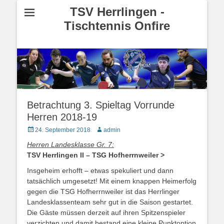
TSV Herrlingen -
Tischtennis Onfire
Betrachtung 3. Spieltag Vorrunde
Herren 2018-19
Posted
24. September 2018
Autor
admin
on
Herren Landesklasse Gr. 7:
TSV Herrlingen II – TSG Hofherrnweiler >
Insgeheim erhofft – etwas spekuliert und dann
tatsächlich umgesetzt! Mit einem knappen Heimerfolg
gegen die TSG Hofherrnweiler ist das Herrlinger
Landesklassenteam sehr gut in die Saison gestartet.
Die Gäste müssen derzeit auf ihren Spitzenspieler
verzichten und damit bestand eine kleine Punktoption