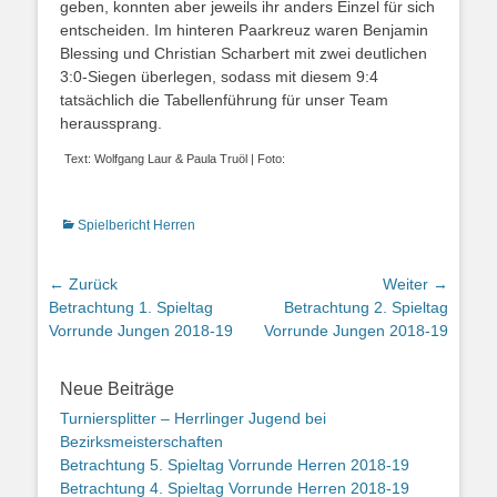
geben, konnten aber jeweils ihr anders Einzel für sich
entscheiden. Im hinteren Paarkreuz waren Benjamin
Blessing und Christian Scharbert mit zwei deutlichen
3:0-Siegen überlegen, sodass mit diesem 9:4
tatsächlich die Tabellenführung für unser Team
heraussprang.
Text: Wolfgang Laur & Paula Truöl | Foto:
Kategorien
Spielbericht Herren
Beitrags-
← Zurück
Weiter →
Vorheriger
Betrachtung 1. Spieltag
Nächster
Betrachtung 2. Spieltag
Navigation
Beitrag:
Vorrunde Jungen 2018-19
Beitrag:
Vorrunde Jungen 2018-19
Neue Beiträge
Turniersplitter – Herrlinger Jugend bei
Bezirksmeisterschaften
Betrachtung 5. Spieltag Vorrunde Herren 2018-19
Betrachtung 4. Spieltag Vorrunde Herren 2018-19