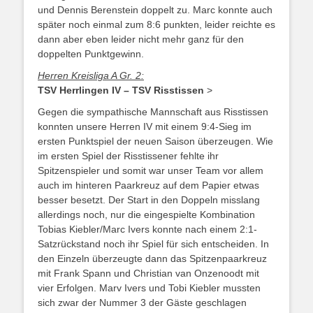
und Dennis Berenstein doppelt zu. Marc konnte auch
später noch einmal zum 8:6 punkten, leider reichte es
dann aber eben leider nicht mehr ganz für den
doppelten Punktgewinn.
Herren Kreisliga A Gr. 2:
TSV Herrlingen IV – TSV Risstissen
>
Gegen die sympathische Mannschaft aus Risstissen
konnten unsere Herren IV mit einem 9:4-Sieg im
ersten Punktspiel der neuen Saison überzeugen. Wie
im ersten Spiel der Risstissener fehlte ihr
Spitzenspieler und somit war unser Team vor allem
auch im hinteren Paarkreuz auf dem Papier etwas
besser besetzt. Der Start in den Doppeln misslang
allerdings noch, nur die eingespielte Kombination
Tobias Kiebler/Marc Ivers konnte nach einem 2:1-
Satzrückstand noch ihr Spiel für sich entscheiden. In
den Einzeln überzeugte dann das Spitzenpaarkreuz
mit Frank Spann und Christian van Onzenoodt mit
vier Erfolgen. Marv Ivers und Tobi Kiebler mussten
sich zwar der Nummer 3 der Gäste geschlagen