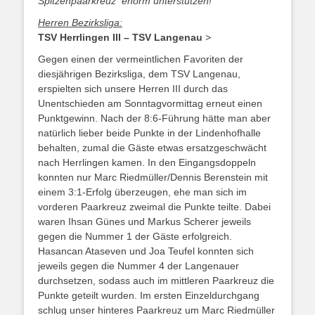
Spitzenpaarkreuz enorm unterstützen!
Herren Bezirksliga:
TSV Herrlingen III – TSV Langenau
>
Gegen einen der vermeintlichen Favoriten der
diesjährigen Bezirksliga, dem TSV Langenau,
erspielten sich unsere Herren III durch das
Unentschieden am Sonntagvormittag erneut einen
Punktgewinn. Nach der 8:6-Führung hätte man aber
natürlich lieber beide Punkte in der Lindenhofhalle
behalten, zumal die Gäste etwas ersatzgeschwächt
nach Herrlingen kamen. In den Eingangsdoppeln
konnten nur Marc Riedmüller/Dennis Berenstein mit
einem 3:1-Erfolg überzeugen, ehe man sich im
vorderen Paarkreuz zweimal die Punkte teilte. Dabei
waren Ihsan Günes und Markus Scherer jeweils
gegen die Nummer 1 der Gäste erfolgreich.
Hasancan Ataseven und Joa Teufel konnten sich
jeweils gegen die Nummer 4 der Langenauer
durchsetzen, sodass auch im mittleren Paarkreuz die
Punkte geteilt wurden. Im ersten Einzeldurchgang
schlug unser hinteres Paarkreuz um Marc Riedmüller