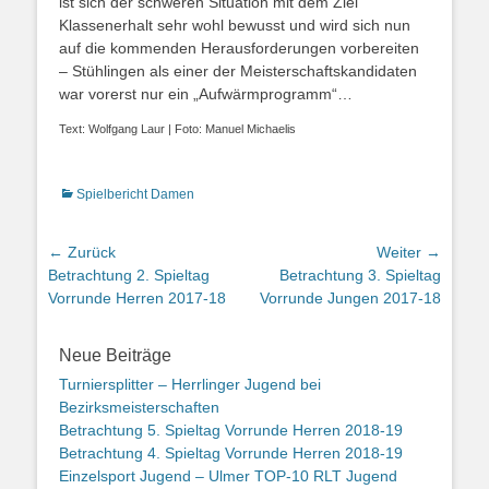
ist sich der schweren Situation mit dem Ziel
Klassenerhalt sehr wohl bewusst und wird sich nun
auf die kommenden Herausforderungen vorbereiten
– Stühlingen als einer der Meisterschaftskandidaten
war vorerst nur ein „Aufwärmprogramm“…
Text: Wolfgang Laur | Foto: Manuel Michaelis
Kategorien
Spielbericht Damen
Beitrags-
← Zurück
Weiter →
Vorheriger
Betrachtung 2. Spieltag
Nächster
Betrachtung 3. Spieltag
Navigation
Beitrag:
Vorrunde Herren 2017-18
Beitrag:
Vorrunde Jungen 2017-18
Neue Beiträge
Turniersplitter – Herrlinger Jugend bei
Bezirksmeisterschaften
Betrachtung 5. Spieltag Vorrunde Herren 2018-19
Betrachtung 4. Spieltag Vorrunde Herren 2018-19
Einzelsport Jugend – Ulmer TOP-10 RLT Jugend