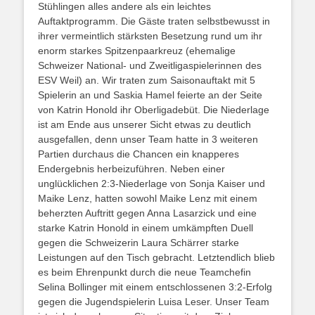
Stühlingen alles andere als ein leichtes
Auftaktprogramm. Die Gäste traten selbstbewusst in
ihrer vermeintlich stärksten Besetzung rund um ihr
enorm starkes Spitzenpaarkreuz (ehemalige
Schweizer National- und Zweitligaspielerinnen des
ESV Weil) an. Wir traten zum Saisonauftakt mit 5
Spielerin an und Saskia Hamel feierte an der Seite
von Katrin Honold ihr Oberligadebüt. Die Niederlage
ist am Ende aus unserer Sicht etwas zu deutlich
ausgefallen, denn unser Team hatte in 3 weiteren
Partien durchaus die Chancen ein knapperes
Endergebnis herbeizuführen. Neben einer
unglücklichen 2:3-Niederlage von Sonja Kaiser und
Maike Lenz, hatten sowohl Maike Lenz mit einem
beherzten Auftritt gegen Anna Lasarzick und eine
starke Katrin Honold in einem umkämpften Duell
gegen die Schweizerin Laura Schärrer starke
Leistungen auf den Tisch gebracht. Letztendlich blieb
es beim Ehrenpunkt durch die neue Teamchefin
Selina Bollinger mit einem entschlossenen 3:2-Erfolg
gegen die Jugendspielerin Luisa Leser. Unser Team